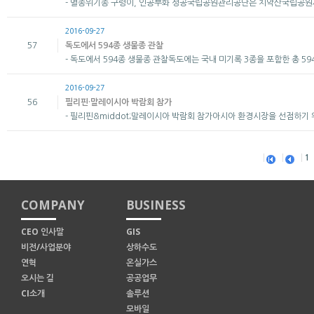
- 멸종위기종 구렁이, 인공부화 성공​ 국립공원관리공단은 치악산국립공원사무
2016-09-27
57
독도에서 594종 생물종 관찰
- 독도에서 594종 생물종 관찰​ 독도에는 국내 미기록 3종을 포함한 총 
2016-09-27
56
필리핀·말레이시아 박람회 참가
- 필리핀&middot;말레이시아 박람회 참가​ 아시아 환경시장을 선점하기 
1
COMPANY
BUSINESS
CEO 인사말
GIS
비전/사업분야
상하수도
연혁
온실가스
오시는 길
공공업무
CI소개
솔루션
모바일