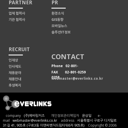
PARTNER
PR
업체 협력사
환경소식
기관 협력사
GIS동향
모바일뉴스
솔루션IT정보
RECRUIT
CONTACT
인재상
Phone 02-801-
인사제도
FAX 02-801-0259
채용분야
0258
webmaster@everlinks.co.kr
채용안내
후생복지
company
(주)에버링커즈
개인정보관리책임자
윤상일
e-
mail
webmaster@everlinks.co.kr
address
서울특별시 구로구 디지털로
31길 41, 905호 (구로3동 이앤씨벤처드림타워6차 905호)
Copyright © 2006