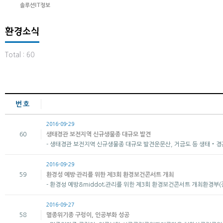
솔루션IT정보
환경소식
Total : 60
번호
2016-09-29
60
생태경관 보전지역 신규생물종 대규모 발견
- 생태경관 보전지역 신규생물종 대규모 발견​ 운문산, 거금도 등 생태‧
2016-09-29
59
환경성 예방·관리를 위한 제3회 환경보건콘서트 개최
- 환경성 예방&middot;관리를 위한 제3회 환경보건콘서트 개최​ 환경부(
2016-09-27
58
멸종위기종 구렁이, 인공부화 성공